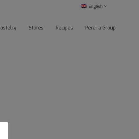
English
ostelry
Stores
Recipes
Pereira Group