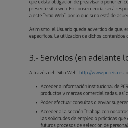
que exista obligación de preavisar o poner en c
presente sitio web. En consecuencia, será resp
a este ¨Sitio Web¨, por lo que si no está de ac
Asimismo, el Usuario queda advertido de que, en
específicos. La utilización de dichos contenidos 
3.- Servicios (en adelante lo
A través del ¨Sitio Web¨
http://www.pereira.es
, 
Acceder a información institucional de PERE
productos y marcas comercializadas, así 
Poder efectuar consultas o enviar sugerenc
Acceder a la sección ¨trabaja con nosotro
las solicitudes de empleo o prácticas que 
futuros procesos de selección de personal