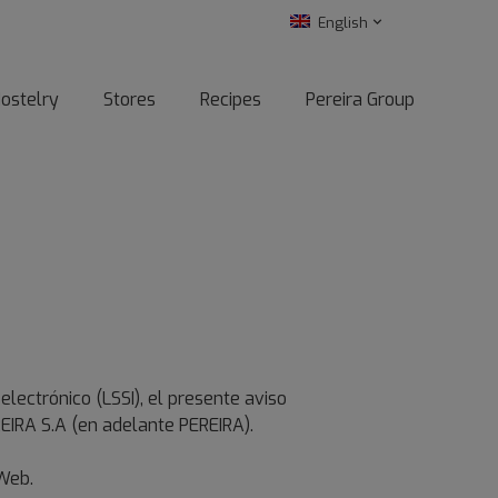
English
ostelry
Stores
Recipes
Pereira Group
electrónico (LSSI), el presente aviso
REIRA S.A (en adelante PEREIRA).
 Web.