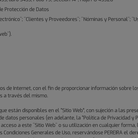
de Protección de Datos
ctrónico¨; ¨Clientes y Proveedores¨; ¨Nóminas y Personal¨; ¨Us
web¨).
ios de Internet, con el fin de proporcionar información sobre lo
os a través del mismo.
que están disponibles en el “Sitio Web”, con sujeción a las pr
 de datos personales (en adelante, la “Política de Privacidad y
l acceso a este ¨Sitio Web¨ o su utilización en cualquier forma, 
s Condiciones Generales de Uso, reservándose PEREIRA el derec