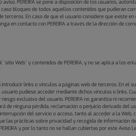
io aviso. PEREIRA se pone a disposición de los usuarios, autori
 caso bloqueo de todos aquellos contenidos que pudieran contra
e terceros. En caso de que el usuario considere que existe en 
 ponga en contacto con PEREIRA a través de la dirección de c
l ¨sitio Web¨ y contenidos de PEREIRA, y no se aplica a los en
a introducir links o vínculos a páginas web de terceros. En el s
 usuario pudiese acceder mediante dichos vínculos o links. Cu
 y riesgo exclusivo del usuario. PEREIRA no garantiza ni reco
zará de ninguna pérdida, reclamación o perjuicio derivado del us
interrupción del servicio o acceso, tanto al acceder a la Web,
ue las prácticas sobre privacidad y recogida de información 
REIRA y por lo tanto no se hallan cubiertas por este Aviso Leg