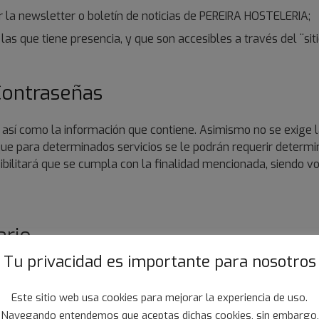
bir la newsletter o boletín de noticias de PEREIRA HOSTELERIA;
las que tiene presencia, y que son accesibles a través del ¨sit
 Contraseñas
, así como la información que contiene. Asimismo no se exige l
o que para determinados servicios se le podrán requerir determ
sibilitará que se cumpla con la finalidad mencionada, siendo v
ario
Tu privacidad es importante para nosotros
d y exactitud de los datos e informaciones enviados o facilita
s medios convencionales como teléfono y/o fax.
Este sitio web usa cookies para mejorar la experiencia de uso.
tio web¨, los contenidos y servicios de conformidad con la ley
Navegando entendemos que aceptas dichas cookies, sin embargo,