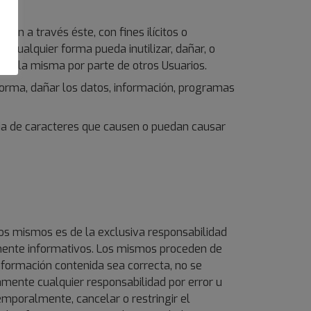
ten a través éste, con fines ilícitos o
e cualquier forma pueda inutilizar, dañar, o
e de la misma por parte de otros Usuarios.
 forma, dañar los datos, información, programas
ncia de caracteres que causen o puedan causar
los mismos es de la exclusiva responsabilidad
ramente informativos. Los mismos proceden de
formación contenida sea correcta, no se
mente cualquier responsabilidad por error u
emporalmente, cancelar o restringir el