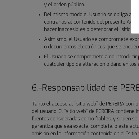
y el orden público.
Del mismo modo el Usuario se obliga a no ut
contrarios al contenido del presente Aviso 
hacer inaccesibles o deteriorar el ¨sitio w
Asimismo, el Usuario se compromete expresa
o documentos electrónicos que se encuentr
El Usuario se compromete a no introducir 
cualquier tipo de alteración o daño en los
6.-Responsabilidad de PER
Tanto el acceso al ¨sitio web¨ de PEREIRA como
del usuario. El ¨sitio web¨ de PEREIRA contiene
fuentes consideradas como fiables, y si bien s
garantiza que sea exacta, completa, o esté act
omisión en la información contenida en el ¨siti