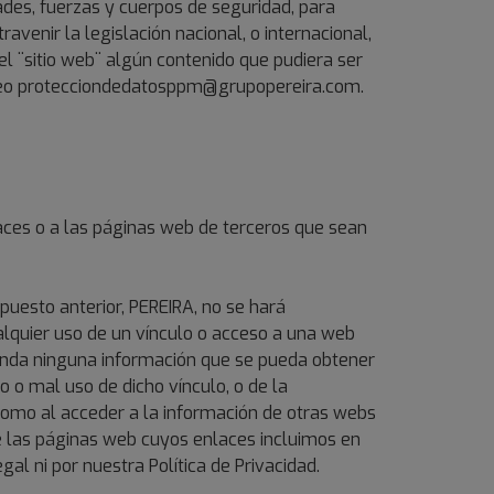
dades, fuerzas y cuerpos de seguridad, para
venir la legislación nacional, o internacional,
el ¨sitio web¨ algún contenido que pudiera ser
orreo protecciondedatosppm@grupopereira.com.
laces o a las páginas web de terceros que sean
upuesto anterior, PEREIRA, no se hará
alquier uso de un vínculo o acceso a una web
mienda ninguna información que se pueda obtener
o o mal uso de dicho vínculo, o de la
 como al acceder a la información de otras webs
de las páginas web cuyos enlaces incluimos en
al ni por nuestra Política de Privacidad.