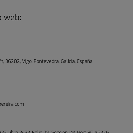
io web:
/n, 36202, Vigo, Pontevedra, Galicia, España
pereira.com
3, libro 3433, Folio 79, Sección 14ª, Hoja PO 45326