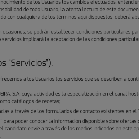
onocimiento de los Usuarios los cambios efectuados, entendié
onsabilidad de todo Usuario, la atenta lectura de este docume
uerdo con cualquiera de los términos aquí dispuestos, deberá a
 ocasiones, se podrán establecer condiciones particulares para 
o servicios implicará la aceptación de las condiciones particula
s “Servicios”).
ofrecemos a los Usuarios los servicios que se describen a cont
IRA, S.A, cuya actividad es la especialización en el canal host
como catálogos de recetas;
ias a través de los formularios de contacto existentes en el ¨
s¨ para poder conocer la información disponible sobre ofertas
el candidato envíe a través de los medios indicados en este apa
.