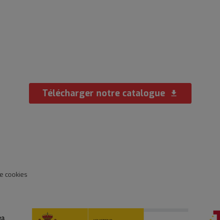
Calamar
Télécharger notre catalogue
download
de cookies