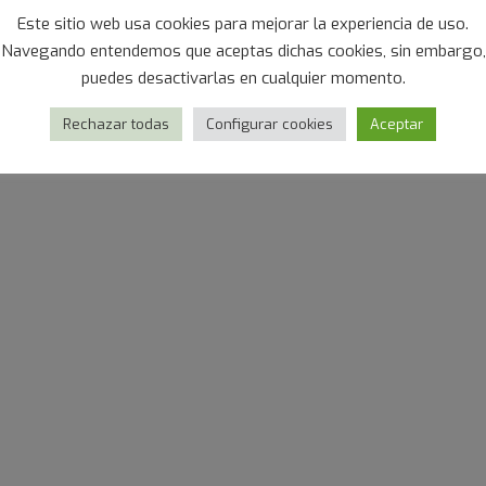
Este sitio web usa cookies para mejorar la experiencia de uso.
Navegando entendemos que aceptas dichas cookies, sin embargo,
puedes desactivarlas en cualquier momento.
sse de poulpe cuite
Calamar patagon
Rechazar todas
Configurar cookies
Aceptar
entier