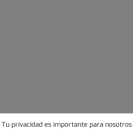
Calmars propres
Blanc
hachés
Tu privacidad es importante para nosotros