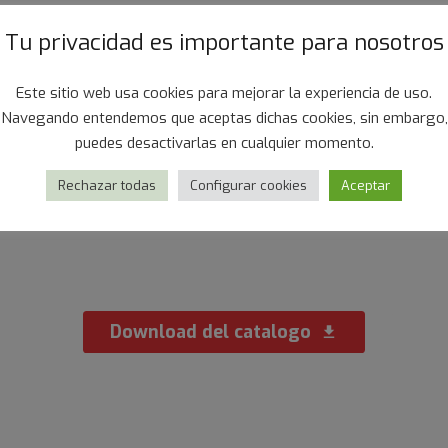
Tu privacidad es importante para nosotros
Este sitio web usa cookies para mejorar la experiencia de uso.
Navegando entendemos que aceptas dichas cookies, sin embargo,
puedes desactivarlas en cualquier momento.
za (mezzo guscio)
Cozze (Carne)
Rechazar todas
Configurar cookies
Aceptar
Download del catalogo
download