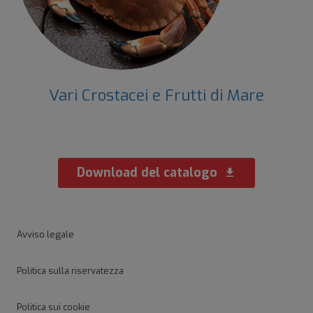
Vari Crostacei e Frutti di Mare
Download del catalogo
download
Avviso legale
Politica sulla riservatezza
Politica sui cookie