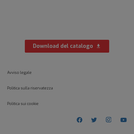
Centri Nasello Capensis
Download del catalogo
download
Avviso legale
Politica sulla riservatezza
Politica sui cookie