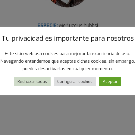
ESPECIE:
Merluccius hubbsi
Tu privacidad es importante para nosotros
ORIGEN:
Atlántico Suroeste. FAO 41
Este sitio web usa cookies para mejorar la experiencia de uso.
TAMAÑOS:
60-120, 120-180
Navegando entendemos que aceptas dichas cookies, sin embargo,
puedes desactivarlas en cualquier momento.
Rechazar todas
Configurar cookies
Aceptar