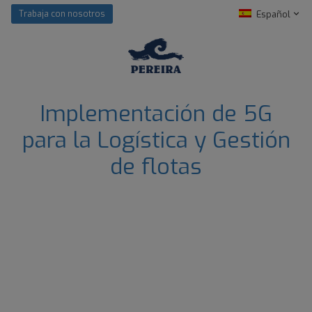
Español
Trabaja con nosotros
Implementación de 5G
para la Logística y Gestión
de flotas
Orange y Ericsson
desarrollarán para el
Grupo
Pereira
un sistema de gestión logística que utilice
comunicaciones 5G para vehículos de transporte
alimentario
que garanticen los tiempos de entrega y
las fechas de recogida con unos estrictos márgenes