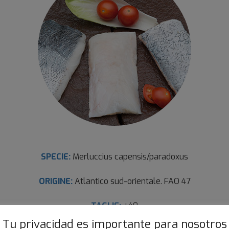
SPECIE:
Merluccius capensis/paradoxus
ORIGINE:
Atlantico sud-orientale. FAO 47
TAGLIE:
+40
Tu privacidad es importante para nosotros