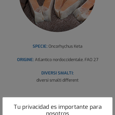
SPECIE:
Oncorhychus Keta
ORIGINE:
Atlantico nordoccidentale. FAO 27
DIVERSI SMALTI:
diversi smalti different
Tu privacidad es importante para
nosotros